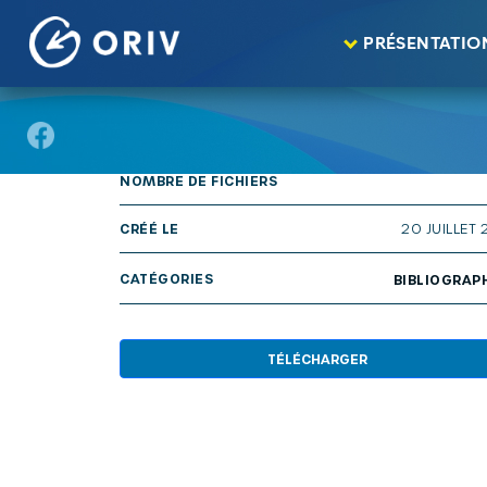
Panneau de gestion des cookies
Aller au contenu
publications
Egalité, Diversité, Prévention
>
>
PRÉSENTATIO
TAILLE
17
NOMBRE DE FICHIERS
CRÉÉ LE
20 JUILLET 
CATÉGORIES
BIBLIOGRAP
TÉLÉCHARGER