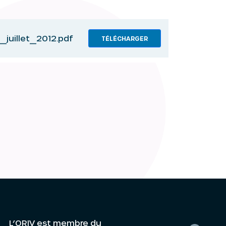
_juillet_2012.pdf
TÉLÉCHARGER
L’ORIV est membre du