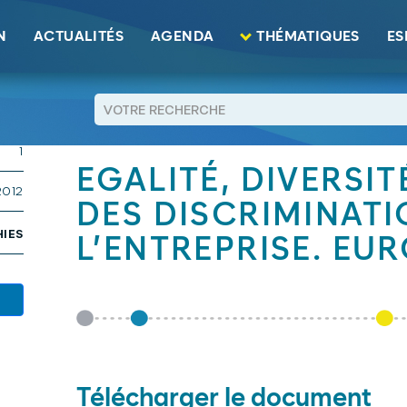
 des discriminations dans l’entreprise. Europe – France
N
ACTUALITÉS
AGENDA
THÉMATIQUES
ES
4 KB
RETOUR
1
EGALITÉ, DIVERSI
2012
DES DISCRIMINAT
HIES
L’ENTREPRISE. EU
Télécharger le document