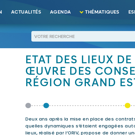
re des conseils citoyens. Région Grand Est
N
ACTUALITÉS
AGENDA
THÉMATIQUES
ES
RETOUR
ETAT DES LIEUX DE
ŒUVRE DES CONSE
RÉGION GRAND ES
Deux ans après la mise en place des contrats d
quelles dynamiques s’étaient engagées auto
lieux, réalisé par l’ORIV, propose de donner u