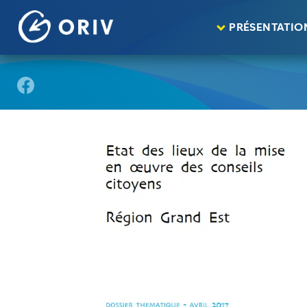
Panneau de gestion des cookies
Aller au contenu
publications
Etat des lieux de la mise œuv
>
>
PRÉSENTATIO