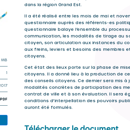
dans la région Grand Est.
Il a été réalisé entre les mois de mai et nov
questionnaire auprès des référents-es politiqu
questionnaire balaye l’ensemble du process
communication, les modalités de tirage au sor
citoyen, son articulation aux instances du con
aux freins, leviers et besoins des membres e
citoyens.
1 MB
Cet état des lieux porte sur la phase de mise
1
citoyens. Il a donné lieu à la production de c
des conseils citoyens. Ce dernier sera mis à
2017
modalités concrètes de participation des m
contrat de ville et à son évaluation. Il sera 
,
PDF
conditions d’interpellation des pouvoirs publ
auront été formulés.
Télécharger le document