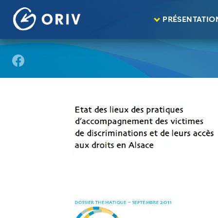
Panneau de gestion des cookies
Aller au contenu
publications
Etat des lieux des pratiques
>
>
PRÉSENTATIO