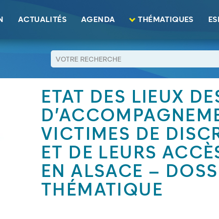
 d’accompagnement des victimes de discriminations et de leurs acc
N
ACTUALITÉS
AGENDA
THÉMATIQUES
ES
RETOUR
ETAT DES LIEUX D
D’ACCOMPAGNEME
VICTIMES DE DISC
ET DE LEURS ACCÈ
EN ALSACE – DOSS
THÉMATIQUE