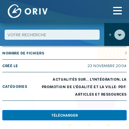
Panneau de gestion des cookies
Aller au contenu
publications
Actualités sur… n° 12 : Flux migratoires turcs
>
>
vers l’Alsace, tendances récentes
+
TAILLE
2.05 MB
NOMBRE DE FICHIERS
1
CRÉÉ LE
23 NOVEMBRE 2004
ACTUALITÉS SUR... L'INTÉGRATION, LA
,
,
CATÉGORIES
PROMOTION DE L'ÉGALITÉ ET LA VILLE
PDF
ARTICLES ET RESSOURCES
TÉLÉCHARGER