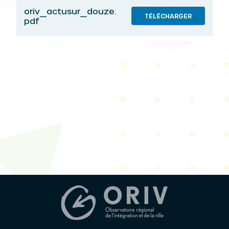
oriv_actusur_douze.
TÉLÉCHARGER
pdf