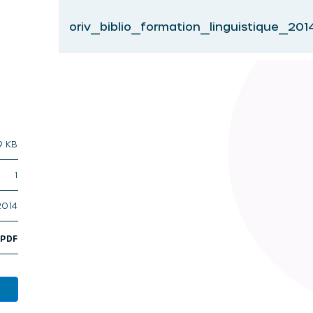
oriv_biblio_formation_linguistique_2014
9 KB
1
2014
,
PDF