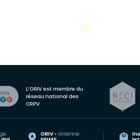
L’ORIV est membre du
réseau national des
CRPV
ge :
ORIV -
Antenne :
Ins
URG
REIMS
le