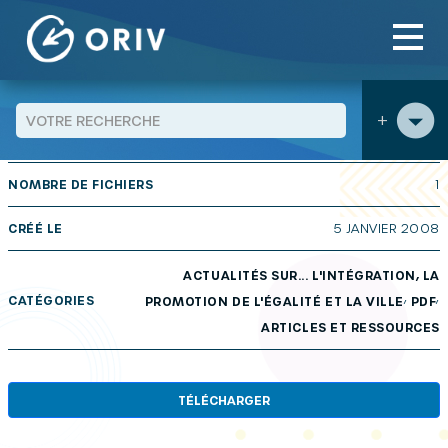
Panneau de gestion des cookies
Aller au contenu
publications
Actualités sur… n° 35 : Intégration : de la
>
>
dimension sociologique à la politique publique…
+
TAILLE
288 KB
NOMBRE DE FICHIERS
1
CRÉÉ LE
5 JANVIER 2008
ACTUALITÉS SUR... L'INTÉGRATION, LA
,
,
CATÉGORIES
PROMOTION DE L'ÉGALITÉ ET LA VILLE
PDF
ARTICLES ET RESSOURCES
TÉLÉCHARGER