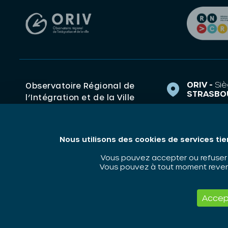
ORIV -
Siè
Observatoire Régional de
STRASBO
l’Intégration et de la Ville
1 Rue de 
(ORIV). Centre de ressources
67000 S
Grand Est Politique de la
ville, Intégration,
contact@o
Nous utilisons des cookies de services tie
Discrimination.
03 88 14 
Vous pouvez accepter ou refuser l
Vous pouvez à tout moment revenir
ORIV - 2026 / Tous droits réservés
Accep