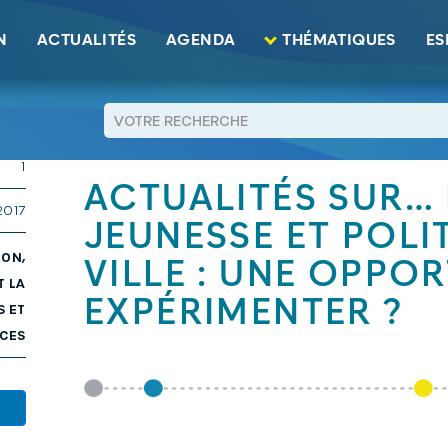
N
ACTUALITÉS
AGENDA
THÉMATIQUES
ES
3 MB
RETOUR
1
ACTUALITÉS SUR… N
2017
JEUNESSE ET POLI
ION,
VILLE : UNE OPPO
T LA
EXPÉRIMENTER ?
S ET
CES