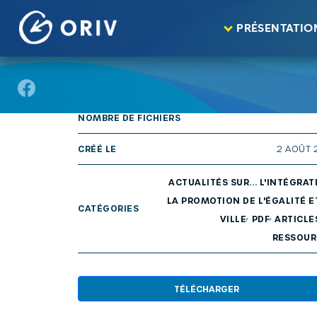
Panneau de gestion des cookies
Aller au contenu
publications
>
>
PRÉSENTATIO
TAILLE
2.1
NOMBRE DE FICHIERS
CRÉÉ LE
2 AOÛT 
ACTUALITÉS SUR... L'INTÉGRAT
LA PROMOTION DE L'ÉGALITÉ E
CATÉGORIES
,
,
VILLE
PDF
ARTICLE
RESSOUR
TÉLÉCHARGER