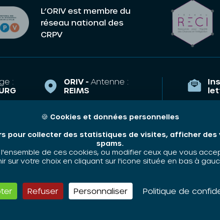
L’ORIV est membre du
réseau national des
CRPV
ge :
ORIV -
Antenne :
Ins
URG
REIMS
le
la Course,
43 Esplanade
TRASBOURG
Eisenhower
🍪
Cookies et données personnelles
Qui som
51100 REIMS
riv.fr
rs pour collecter des statistiques de visites, afficher de
Nos thé
e.arnoulet@oriv.fr
35 89
spams.
Contact
'ensemble de ces cookies, ou modifier ceux que vous accepte
06 48 58 83 63
 sur votre choix en cliquant sur l'icone située en bas à gauc
ter
Refuser
Personnaliser
Politique de confide