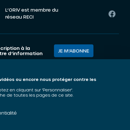
L’ORIV est membre du
réseau RECI
cription à la
JE M'ABONNE
ttre d’information
mes nous ?
Mentions légales
s vidéos ou encore nous protéger contre les
matiques
z en cliquant sur 'Personnaliser'.
he de toutes les pages de ce site.
ntialité