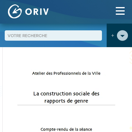
Panneau de gestion des cookies
Aller au contenu
publications
La construction sociale des rapports de
>
>
genre - Compte-rendu de l'Atelier des Professionnels de la Ville
du 27 novembre 2009
+