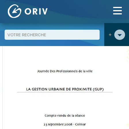
Panneau de gestion des cookies
Aller au contenu
publications
La gestion urbaine de proximité (GUP) -
>
>
Compte-rendu de la séance des "Jeudi des professionnels de la
ville" du 23 septembre 2008
+