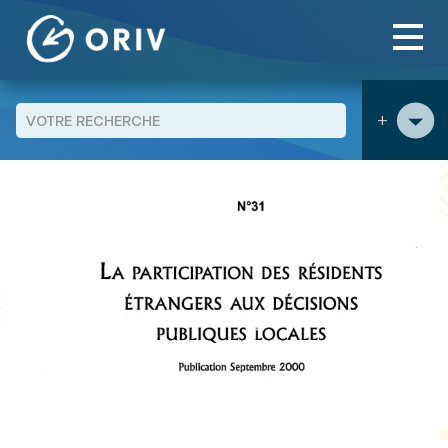
Panneau de gestion des cookies
Aller au contenu
publications
La participation des résidents étrangers aux
>
>
décisions publiques locales
+