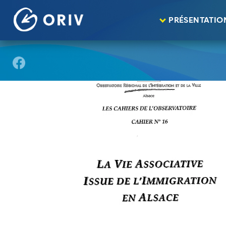
Panneau de gestion des cookies
Aller au contenu
publications
La vie associative issue de l’
>
>
PRÉSENTATIO