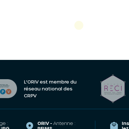
L’ORIV est membre du
réseau national des
CRPV
ge :
ORIV -
Antenne :
Ins
URG
REIMS
le