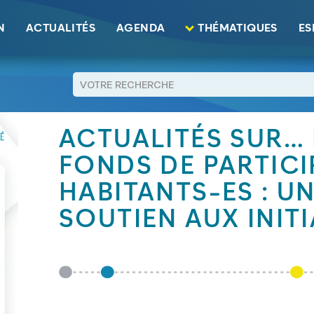
nds de Participation des Habitants-es : un outil de soutien aux initiat
N
ACTUALITÉS
AGENDA
THÉMATIQUES
ES
RETOUR
ACTUALITÉS SUR… N
FONDS DE PARTICI
HABITANTS-ES : UN
SOUTIEN AUX INITI