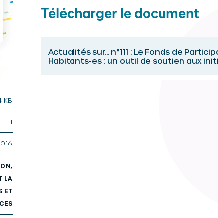
Télécharger le document
Actualités sur... n°111 : Le Fonds de Partici
Habitants-es : un outil de soutien aux init
4 KB
1
2016
ION,
T LA
S ET
CES