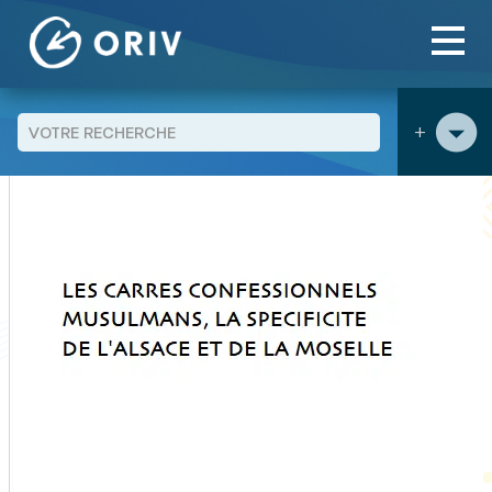
Panneau de gestion des cookies
Aller au contenu
publications
Les carrés confessionnels musulmans, la
>
>
spécificité de l’Alsace et de la Moselle - Dossier thématique
+