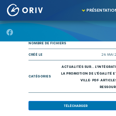
Panneau de gestion des cookies
Aller au contenu
publications
Actualités sur… n° 99 : Les “j
>
>
PRÉSENTATIO
TAILLE
43
NOMBRE DE FICHIERS
CRÉÉ LE
26 MAI 
ACTUALITÉS SUR... L'INTÉGRAT
LA PROMOTION DE L'ÉGALITÉ E
CATÉGORIES
,
,
VILLE
PDF
ARTICLE
RESSOUR
TÉLÉCHARGER