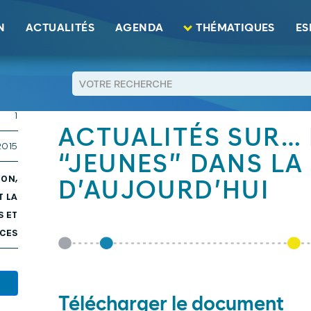
eunes” dans la société d’aujourd’hui
N
ACTUALITÉS
AGENDA
THÉMATIQUES
ES
8 KB
RETOUR
1
ACTUALITÉS SUR… N
2015
“JEUNES” DANS LA
ION,
D’AUJOURD’HUI
T LA
S ET
CES
Télécharger le document