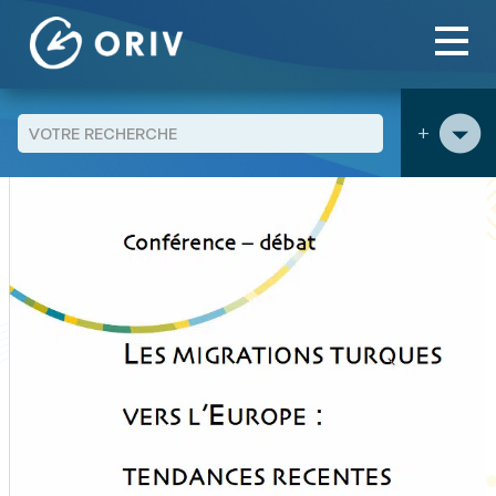
Panneau de gestion des cookies
Aller au contenu
publications
Les migrations turques vers l’Europe,
>
>
tendances récentes - Conférence de Stéphane De Tapia - 16
septembre 2003
+