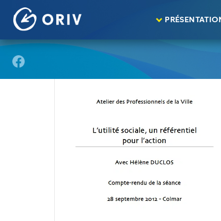
Panneau de gestion des cookies
Aller au contenu
publications
L’utilité sociale, un référenti
>
>
PRÉSENTATIO