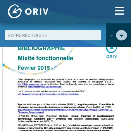
Panneau de gestion des cookies
Aller au contenu
publications
Bibliographie "Mixité fonctionnelle"
>
>
+