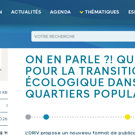
N
ACTUALITÉS
AGENDA
THÉMATIQUES
ES
RETOUR
ON EN PARLE ?! QU
POUR LA TRANSIT
ÉCOLOGIQUE DANS
QUARTIERS POPULA
0 KB
1
2026
L’ORIV propose un nouveau format de publicat
E ?!