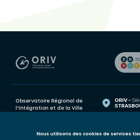
ORIV -
Siè
Observatoire Régional de
STRASBO
l’Intégration et de la Ville
1 Rue de 
(ORIV). Centre de ressources
67000 S
Grand Est Politique de la
ville, Intégration,
contact@o
Nous utilisons des cookies de services tie
Discrimination.
03 88 14 