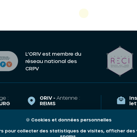
L’ORIV est membre du
réseau national des
CRPV
ge :
ORIV -
Antenne :
Ins
URG
REIMS
le
la Course,
43 Esplanade
TRASBOURG
Eisenhower
🍪
Cookies et données personnelles
Qui som
51100 REIMS
riv.fr
rs pour collecter des statistiques de visites, afficher de
Nos thé
e.arnoulet@oriv.fr
35 89
spams.