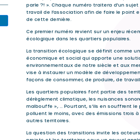
parle ?! ». Chaque numéro traitera d'un suje
travail de l’association afin de faire le point 
de cette dernière.
Ce premier numéro revient sur un enjeu récemm
écologique dans les quartiers populaires.
La transition écologique se définit comme 
économique et social qui apporte une soluti
environnementaux de notre siècle et aux men
vise à instaurer un modèle de développement 
façons de consommer, de produire, de travail
Les quartiers populaires font partie des terri
dérèglement climatique, les nuisances sonores 
malbouffe », … Pourtant, s’ils en souffrent le
polluent le moins, avec des émissions trois 
autres territoires.
La question des transitions invite les acteurs 
projets et les territoires sous un nouvel angl