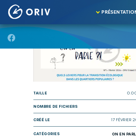
Panneau de gestion des cookies
Aller au contenu
publications
>
>
PRÉSENTATIO
TAILLE
0.0
NOMBRE DE FICHIERS
CRÉÉ LE
17 FÉVRIER 
CATÉGORIES
ON EN PARL