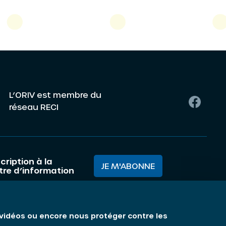
L’ORIV est membre du
réseau RECI
cription à la
JE M'ABONNE
ttre d’information
mes nous ?
Mentions légales
s vidéos ou encore nous protéger contre les
matiques