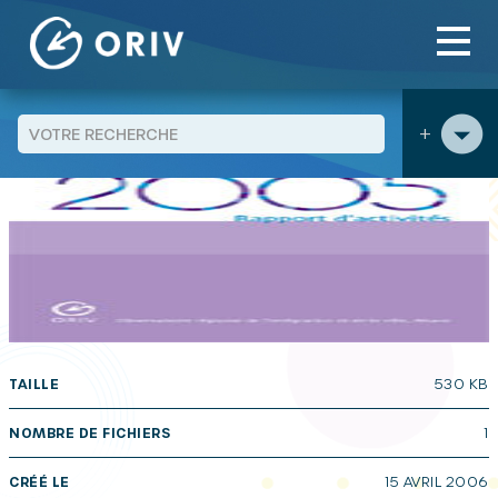
Panneau de gestion des cookies
Aller au contenu
publications
ORIV – RAPPORT D’ACTIVITES 2005
>
>
+
TAILLE
530 KB
NOMBRE DE FICHIERS
1
CRÉÉ LE
15 AVRIL 2006