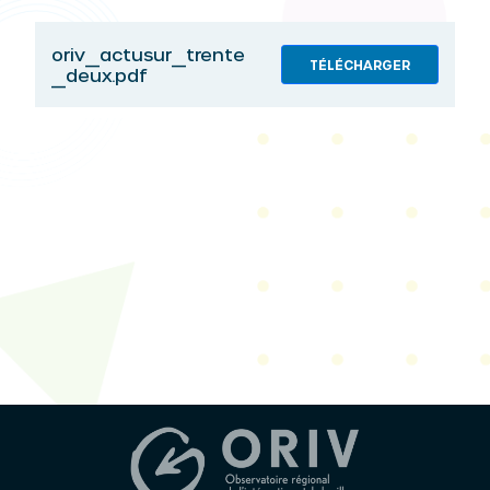
oriv_actusur_trente
TÉLÉCHARGER
_deux.pdf