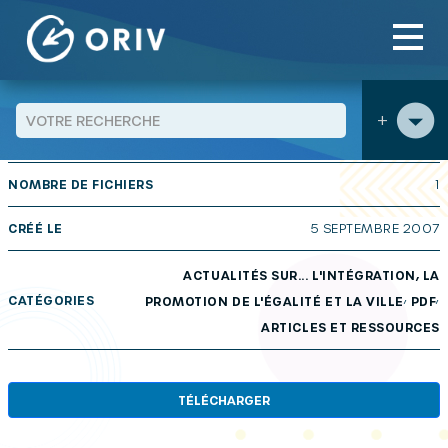
Panneau de gestion des cookies
Aller au contenu
publications
Actualités sur… n° 32 : Outre-Mer : Des
>
>
frontières objectives, aux frontières symboliques
+
TAILLE
284 KB
NOMBRE DE FICHIERS
1
CRÉÉ LE
5 SEPTEMBRE 2007
ACTUALITÉS SUR... L'INTÉGRATION, LA
,
,
CATÉGORIES
PROMOTION DE L'ÉGALITÉ ET LA VILLE
PDF
ARTICLES ET RESSOURCES
TÉLÉCHARGER