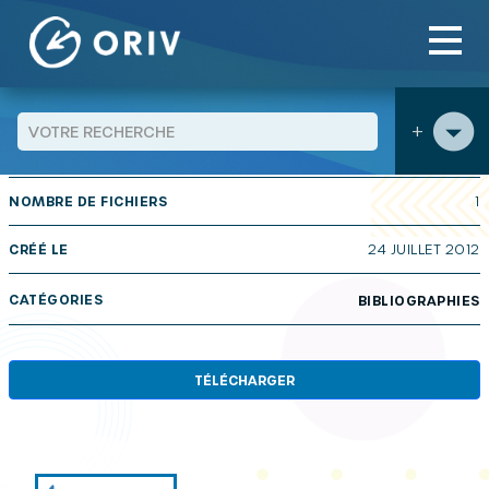
Panneau de gestion des cookies
Aller au contenu
publications
Parentalité et migration. Relation Famille –
>
>
Ecole
+
TAILLE
207 KB
NOMBRE DE FICHIERS
1
CRÉÉ LE
24 JUILLET 2012
CATÉGORIES
BIBLIOGRAPHIES
TÉLÉCHARGER