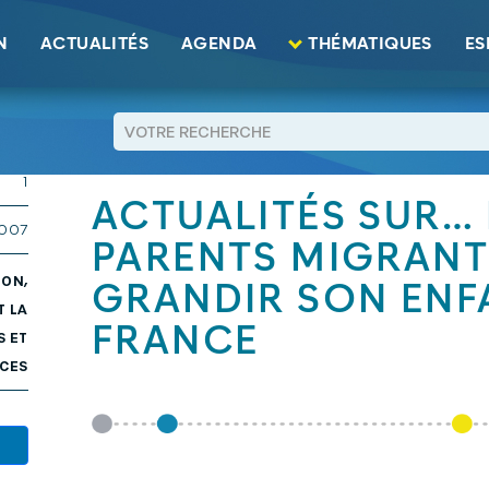
s migrants : Faire grandir sonfant France
N
ACTUALITÉS
AGENDA
THÉMATIQUES
ES
7 KB
RETOUR
1
ACTUALITÉS SUR… N
2007
PARENTS MIGRANTS
ION,
GRANDIR SON ENF
T LA
FRANCE
S ET
CES