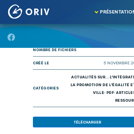
Panneau de gestion des cookies
Aller au contenu
publications
Actualités sur… n° 34 : Parent
>
>
PRÉSENTATIO
TAILLE
29
NOMBRE DE FICHIERS
CRÉÉ LE
5 NOVEMBRE 
ACTUALITÉS SUR... L'INTÉGRAT
LA PROMOTION DE L'ÉGALITÉ E
CATÉGORIES
,
,
VILLE
PDF
ARTICLE
RESSOUR
TÉLÉCHARGER