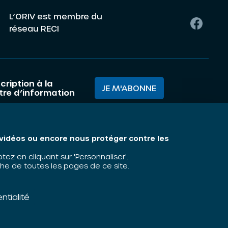
L’ORIV est membre du
réseau RECI
cription à la
JE M'ABONNE
ttre d’information
mes nous ?
Mentions légales
s vidéos ou encore nous protéger contre les
matiques
z en cliquant sur 'Personnaliser'.
he de toutes les pages de ce site.
ntialité