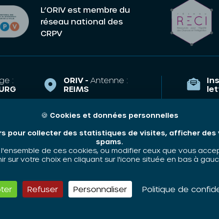
L’ORIV est membre du
réseau national des
CRPV
ge :
ORIV -
Antenne :
Ins
URG
REIMS
le
la Course,
43 Esplanade
TRASBOURG
Eisenhower
🍪
Cookies et données personnelles
Qui som
51100 REIMS
riv.fr
rs pour collecter des statistiques de visites, afficher de
Nos thé
e.arnoulet@oriv.fr
35 89
spams.
Contact
'ensemble de ces cookies, ou modifier ceux que vous accepte
06 48 58 83 63
 sur votre choix en cliquant sur l'icone située en bas à gauc
ter
Refuser
Personnaliser
Politique de confide