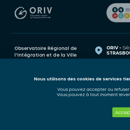
ORIV -
Siè
Observatoire Régional de
STRASBO
l’Intégration et de la Ville
1 Rue de 
(ORIV). Centre de ressources
67000 S
Grand Est Politique de la
ville, Intégration,
contact@o
Nous utilisons des cookies de services tie
Discrimination.
03 88 14 
Vous pouvez accepter ou refuser l
Vous pouvez à tout moment revenir
ORIV - 2026 / Tous droits réservés
Accep