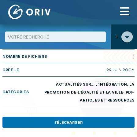
Panneau de gestion des cookies
Aller au contenu
publications
Actualités sur… numéro spécial : Personnes
>
>
âgées immigrées – 2
+
TAILLE
290 KB
NOMBRE DE FICHIERS
1
CRÉÉ LE
29 JUIN 2006
ACTUALITÉS SUR... L'INTÉGRATION, LA
,
,
CATÉGORIES
PROMOTION DE L'ÉGALITÉ ET LA VILLE
PDF
ARTICLES ET RESSOURCES
TÉLÉCHARGER