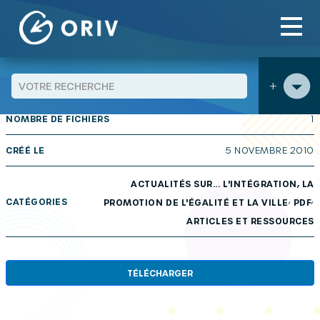
Panneau de gestion des cookies
Aller au contenu
publications
>
>
+
TAILLE
878 KB
NOMBRE DE FICHIERS
1
CRÉÉ LE
5 NOVEMBRE 2010
ACTUALITÉS SUR... L'INTÉGRATION, LA
,
,
CATÉGORIES
PROMOTION DE L'ÉGALITÉ ET LA VILLE
PDF
ARTICLES ET RESSOURCES
TÉLÉCHARGER