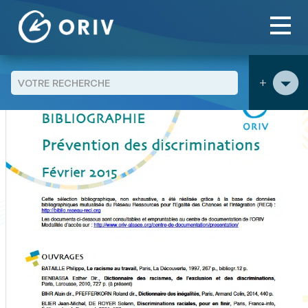
Panneau de gestion des cookies
Aller au contenu
publications
Bibliographie "Prévention des
>
>
discriminations"
+