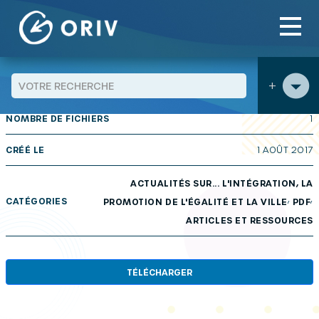
Panneau de gestion des cookies
Aller au contenu
publications
>
>
+
TAILLE
2.13 MB
NOMBRE DE FICHIERS
1
CRÉÉ LE
1 AOÛT 2017
ACTUALITÉS SUR... L'INTÉGRATION, LA
,
,
CATÉGORIES
PROMOTION DE L'ÉGALITÉ ET LA VILLE
PDF
ARTICLES ET RESSOURCES
TÉLÉCHARGER