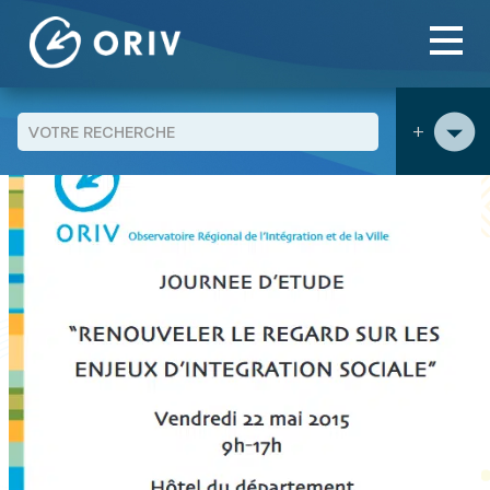
Panneau de gestion des cookies
Aller au contenu
publications
Renouveler le regard sur lesjeux
>
>
d’intégration sociale – Actes de la Journée d’étude
+