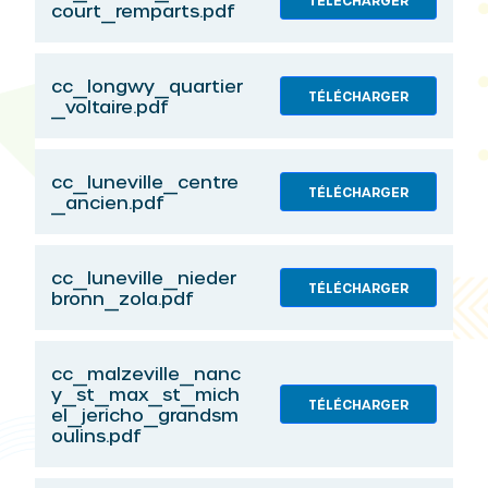
TÉLÉCHARGER
court_remparts.pdf
cc_longwy_quartier
TÉLÉCHARGER
_voltaire.pdf
cc_luneville_centre
TÉLÉCHARGER
_ancien.pdf
cc_luneville_nieder
TÉLÉCHARGER
bronn_zola.pdf
cc_malzeville_nanc
y_st_max_st_mich
TÉLÉCHARGER
el_jericho_grandsm
oulins.pdf