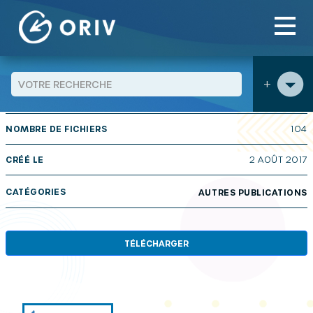
Panneau de gestion des cookies
Aller au contenu
publications
Répertoire des Conseils Citoyens – Grand
>
>
Est
+
TAILLE
21.58 MB
NOMBRE DE FICHIERS
104
CRÉÉ LE
2 AOÛT 2017
CATÉGORIES
AUTRES PUBLICATIONS
TÉLÉCHARGER