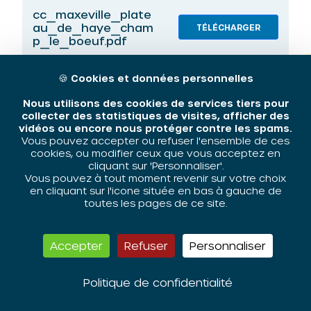
cc_maxeville_plate
au_de_haye_cham
TÉLÉCHARGER
p_le_boeuf.pdf
🍪
Cookies et données personnelles
cc_mont_saint_ma
rtin_val_saint_mart
TÉLÉCHARGER
Nous utilisons des cookies de services tiers pour
in.pdf
collecter des statistiques de visites, afficher des
vidéos ou encore nous protéger contre les spams.
Vous pouvez accepter ou refuser l'ensemble de ces
cookies, ou modifier ceux que vous acceptez en
cc_nancy_hausson
cliquant sur 'Personnaliser'.
TÉLÉCHARGER
ville.pdf
Vous pouvez à tout moment revenir sur votre choix
en cliquant sur l'icone située en bas à gauche de
toutes les pages de ce site.
cc_nancy_plateau_
de_haye_maxeville.
TÉLÉCHARGER
Accepter
Refuser
Personnaliser
pdf
Politique de confidentialité
cc_pont_a_mousso