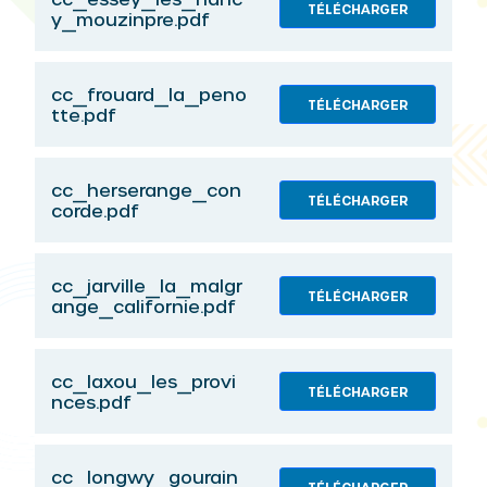
TÉLÉCHARGER
y_mouzinpre.pdf
cc_frouard_la_peno
TÉLÉCHARGER
tte.pdf
cc_herserange_con
TÉLÉCHARGER
corde.pdf
cc_jarville_la_malgr
TÉLÉCHARGER
ange_californie.pdf
cc_laxou_les_provi
TÉLÉCHARGER
nces.pdf
cc_longwy_gourain