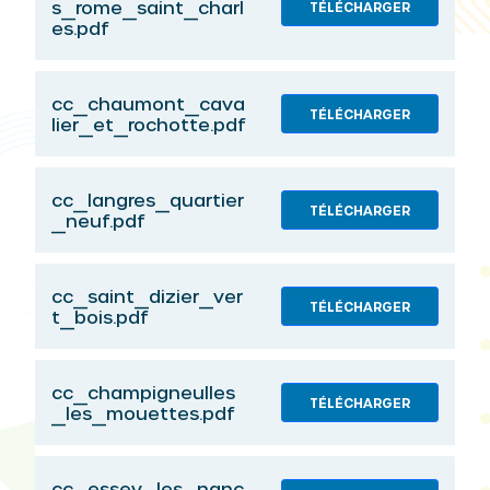
s_rome_saint_charl
TÉLÉCHARGER
es.pdf
cc_chaumont_cava
TÉLÉCHARGER
lier_et_rochotte.pdf
cc_langres_quartier
TÉLÉCHARGER
_neuf.pdf
cc_saint_dizier_ver
TÉLÉCHARGER
t_bois.pdf
cc_champigneulles
TÉLÉCHARGER
_les_mouettes.pdf
cc_essey_les_nanc