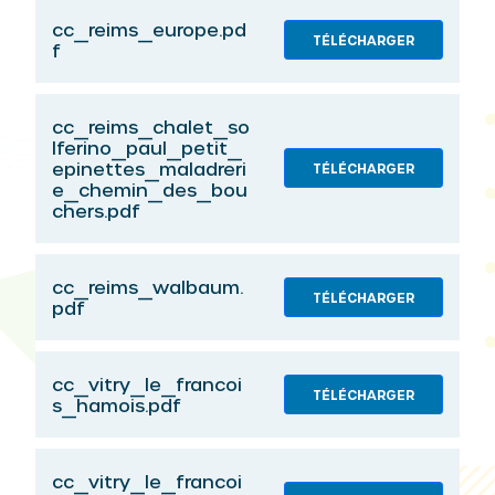
cc_reims_europe.pd
TÉLÉCHARGER
f
cc_reims_chalet_so
lferino_paul_petit_
epinettes_maladreri
TÉLÉCHARGER
e_chemin_des_bou
chers.pdf
cc_reims_walbaum.
TÉLÉCHARGER
pdf
cc_vitry_le_francoi
TÉLÉCHARGER
s_hamois.pdf
cc_vitry_le_francoi