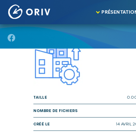
Panneau de gestion des cookies
Aller au contenu
publications
Réseau des acteurs "Emploi /
>
>
PRÉSENTATIO
TAILLE
0.0
NOMBRE DE FICHIERS
CRÉÉ LE
14 AVRIL 