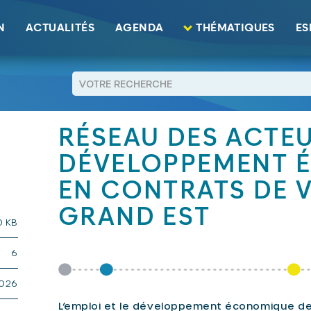
 Développement économique Contrats de ville" Grand Est
N
ACTUALITÉS
AGENDA
THÉMATIQUES
ES
RETOUR
RÉSEAU DES ACTEU
DÉVELOPPEMENT 
EN CONTRATS DE V
GRAND EST
0 KB
6
2026
L’emploi et le développement économique d