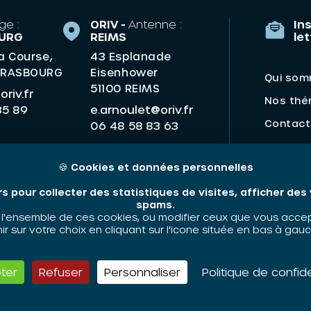
ge :
ORIV -
Antenne :
Ins
URG
REIMS
le
la Course,
43 Esplanade
TRASBOURG
Eisenhower
Qui som
51100 REIMS
riv.fr
Nos thé
e.arnoulet@oriv.fr
35 89
Contact
06 48 58 83 63
🍪
Cookies et données personnelles
rs pour collecter des statistiques de visites, afficher de
spams.
'ensemble de ces cookies, ou modifier ceux que vous accepte
 sur votre choix en cliquant sur l'icone située en bas à gauc
ter
Refuser
Personnaliser
Politique de confide