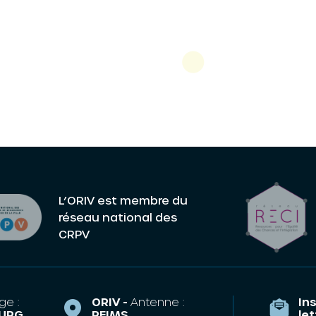
L’ORIV est membre du
réseau national des
CRPV
ge :
ORIV -
Antenne :
Ins
URG
REIMS
le