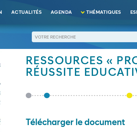
éussite Educative (PRE) »
N
ACTUALITÉS
AGENDA
THÉMATIQUES
ES
RETOUR
RESSOURCES « P
RÉUSSITE EDUCATIV
Télécharger le document