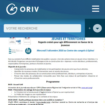
Panneau de gestion des cookies
Aller au contenu
publications
Retour sur la journée « Jeunes et territoires.
>
>
Regards croisés pour agir différemment faveur de la
jeunesse »
+