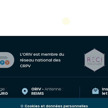
L’ORIV est membre du
réseau national des
CRPV
ge :
ORIV -
Antenne :
Ins
URG
REIMS
le
la Course,
43 Esplanade
TRASBOURG
Eisenhower
🍪
Cookies et données personnelles
Qui som