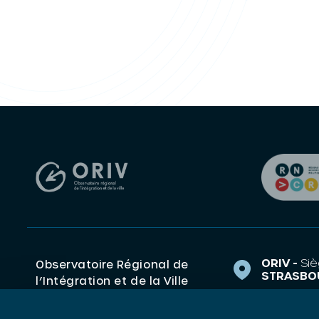
ORIV -
Siè
Observatoire Régional de
STRASBO
l’Intégration et de la Ville
1 Rue de 
(ORIV). Centre de ressources
67000 S
Grand Est Politique de la