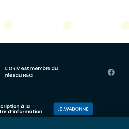
L’ORIV est membre du
réseau RECI
cription à la
JE M'ABONNE
ttre d’information
mes nous ?
Mentions légales