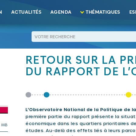
u Rapport de l’ONPV à Nancy
N
ACTUALITÉS
AGENDA
THÉMATIQUES
ES
RETOUR
RETOUR SUR LA P
DU RAPPORT DE L
L’Observatoire National de la Politique de la
première partie du rapport présente la situa
économique dans les quartiers prioritaires de l
3 MB
études. Au-delà des effets liés à leurs parco