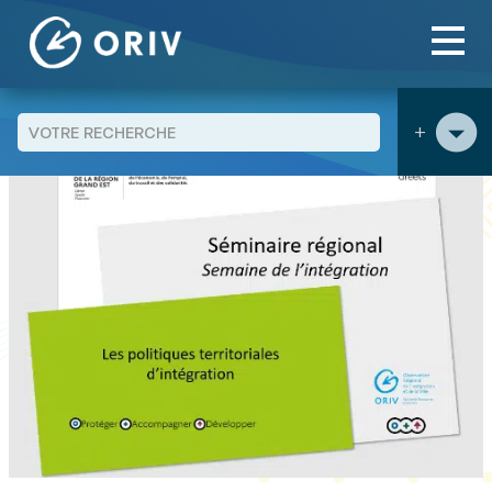
Panneau de gestion des cookies
Aller au contenu
publications
Retour sur le séminaire régional "Politiques
>
>
territoriales d’intégration"
+