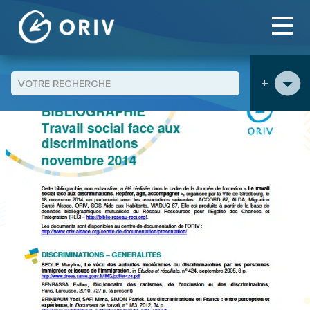
Panneau de gestion des cookies
Aller au contenu
publications
Bibliographie "Travail social face aux
>
>
discriminations"
+