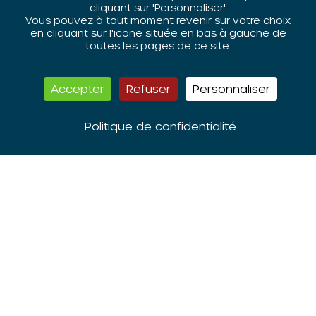
cliquant sur 'Personnaliser'.
Vous pouvez à tout moment revenir sur votre choix
en cliquant sur l'icone située en bas à gauche de
toutes les pages de ce site.
Accepter
Refuser
Personnaliser
L’ORIV est membre du
réseau national des
Politique de confidentialité
CRPV
L’ORIV est membre du
réseau RECI