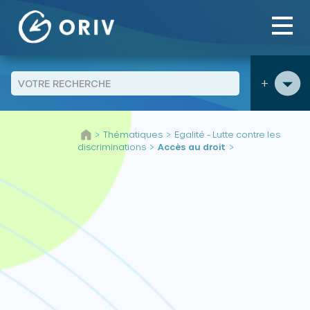
Panneau de gestion des cookies
+
Aller au contenu
Thématiques
Egalité - Lutte contre les
>
>
discriminations
Accès au droit
>
>