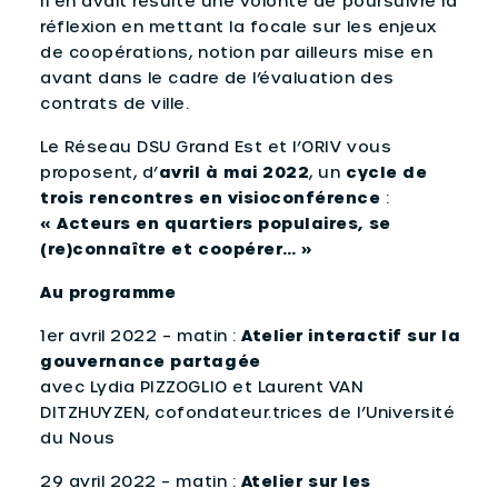
Il en avait résulté une volonté de poursuivre la
réflexion en mettant la focale sur les enjeux
de coopérations, notion par ailleurs mise en
avant dans le cadre de l’évaluation des
contrats de ville.
Le Réseau DSU Grand Est et l’ORIV vous
proposent, d’
avril à mai 2022
, un
cycle de
trois rencontres en visioconférence
:
« Acteurs en quartiers populaires, se
(re)connaître et coopérer… »
Au programme
1er avril 2022 – matin :
Atelier interactif sur la
gouvernance partagée
avec Lydia PIZZOGLIO et Laurent VAN
DITZHUYZEN, cofondateur.trices de l’Université
du Nous
29 avril 2022 – matin :
Atelier sur les