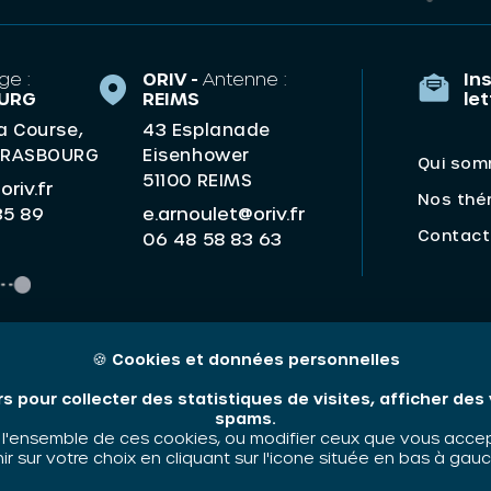
ge :
ORIV -
Antenne :
Ins
URG
REIMS
le
la Course,
43 Esplanade
TRASBOURG
Eisenhower
Qui som
51100 REIMS
riv.fr
Nos thé
e.arnoulet@oriv.fr
35 89
Contact
06 48 58 83 63
🍪
Cookies et données personnelles
rs pour collecter des statistiques de visites, afficher de
spams.
'ensemble de ces cookies, ou modifier ceux que vous accepte
 sur votre choix en cliquant sur l'icone située en bas à gauc