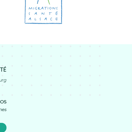
ITÉ
urg
FOS
nes