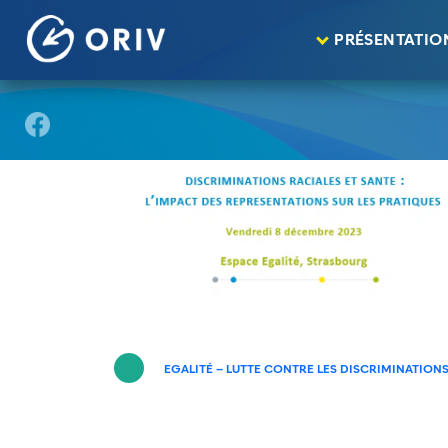
Panneau de gestion des cookies
Aller au contenu
Agenda
Discriminations raciales et santé 
>
>
PRÉSENTATIO
EGALITÉ – LUTTE CONTRE LES DISCRIMINATION