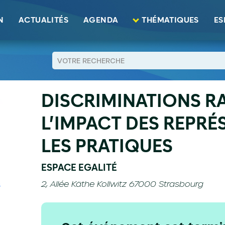
: l'impact des représentations sur les pratiques
N
ACTUALITÉS
AGENDA
THÉMATIQUES
ES
RETOUR
DISCRIMINATIONS RA
L’IMPACT DES REPRÉ
LES PRATIQUES
ESPACE EGALITÉ
2, Allée Käthe Kollwitz 67000 Strasbourg
S