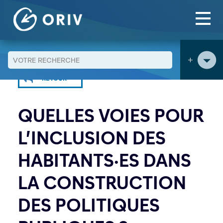
Panneau de gestion des cookies
Aller au contenu
Agenda
>
>
+
RETOUR
QUELLES VOIES POUR
L’INCLUSION DES
HABITANTS·ES DANS
LA CONSTRUCTION
DES POLITIQUES