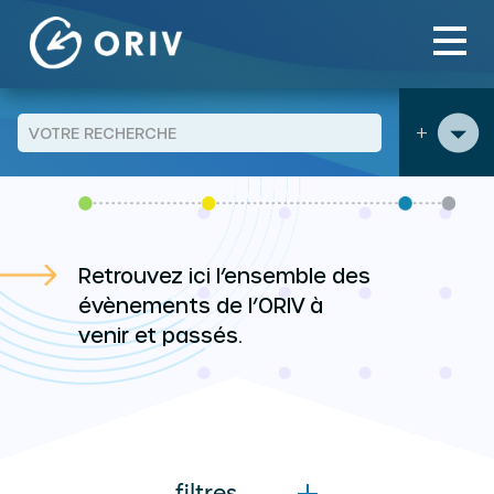
Aller au contenu
Panneau de gestion des cookies
Type evenement
Rencontre
>
>
+
AGENDA
Retrouvez ici l’ensemble des
évènements de l’ORIV à
venir et passés.