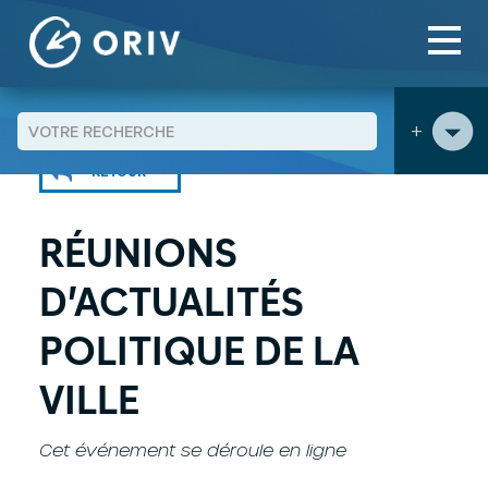
Panneau de gestion des cookies
Aller au contenu
Agenda
Réunions d’actualités Politique de la ville
>
>
+
RETOUR
RÉUNIONS
D’ACTUALITÉS
POLITIQUE DE LA
VILLE
Cet événement se déroule en ligne