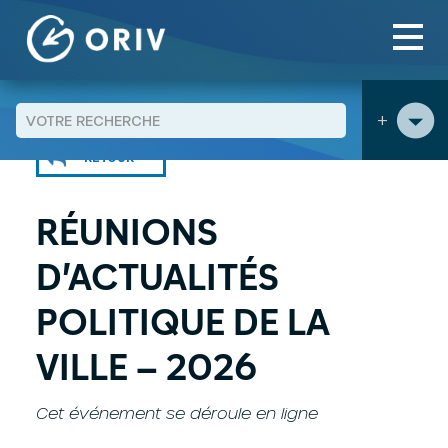
Panneau de gestion des cookies
Aller au contenu
Agenda
Réunions d’actualités Politique de la ville - 2026
>
>
+
RETOUR
RÉUNIONS
D’ACTUALITÉS
POLITIQUE DE LA
VILLE – 2026
Cet événement se déroule en ligne