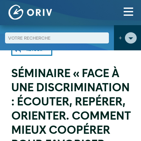
Panneau de gestion des cookies
Aller au contenu
Agenda
>
>
+
RETOUR
SÉMINAIRE « FACE À
UNE DISCRIMINATION
: ÉCOUTER, REPÉRER,
ORIENTER. COMMENT
MIEUX COOPÉRER