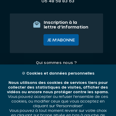
06 48 58 83 63
Inscription à la
lettre d’information
JE M'ABONNE
Qui sommes nous ?
Nos thématiques
🍪
Cookies et données personnelles
Contact
Nous utilisons des cookies de services tiers pour
collecter des statistiques de visites, afficher des
vidéos ou encore nous protéger contre les spams.
Mentions légales
Vous pouvez accepter ou refuser l'ensemble de ces
cookies, ou modifier ceux que vous acceptez en
cliquant sur 'Personnaliser'.
Vous pouvez à tout moment revenir sur votre choix
ORIV - 2026 / Tous droits réservés
en cliquant sur l'icone située en bas à gauche de