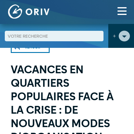
Panneau de gestion des cookies
Aller au contenu
Agenda
>
>
+
RETOUR
VACANCES EN
QUARTIERS
POPULAIRES FACE À
LA CRISE : DE
NOUVEAUX MODES