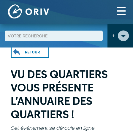
Panneau de gestion des cookies
Aller au contenu
Agenda
Vu des quartiers vous présente l'Annuaire des
>
>
quartiers !
+
RETOUR
VU DES QUARTIERS
VOUS PRÉSENTE
L’ANNUAIRE DES
QUARTIERS !
Cet événement se déroule en ligne