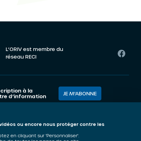
L’ORIV est membre du
réseau RECI
cription à la
JE M'ABONNE
ttre d’information
mes nous ?
Mentions légales
s vidéos ou encore nous protéger contre les
matiques
z en cliquant sur 'Personnaliser'.