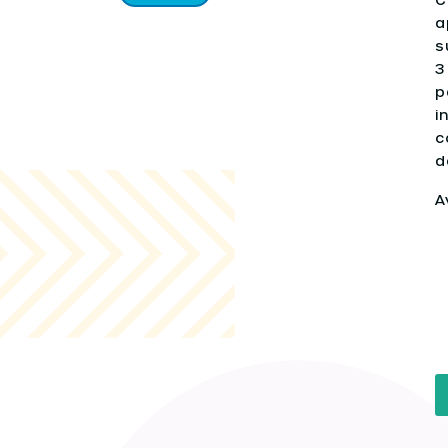
a
s
3
p
i
c
d
A