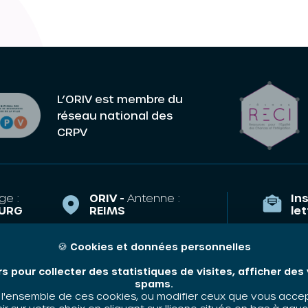
L’ORIV est membre du
réseau national des
CRPV
ge :
ORIV -
Antenne :
Ins
URG
REIMS
le
la Course,
43 Esplanade
TRASBOURG
Eisenhower
🍪
Cookies et données personnelles
Qui som
51100 REIMS
riv.fr
rs pour collecter des statistiques de visites, afficher de
Nos thé
e.arnoulet@oriv.fr
35 89
spams.
Contact
'ensemble de ces cookies, ou modifier ceux que vous accepte
06 48 58 83 63