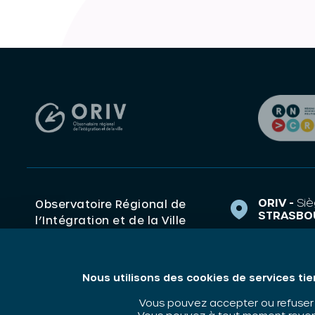
ORIV -
Siè
Observatoire Régional de
STRASBO
l’Intégration et de la Ville
1 Rue de 
(ORIV). Centre de ressources
67000 S
Grand Est Politique de la
ville, Intégration,
contact@o
Nous utilisons des cookies de services tie
Discrimination.
03 88 14 
Vous pouvez accepter ou refuser l