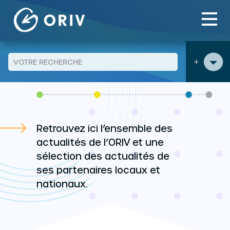
Aller au contenu
Panneau de gestion des cookies
Evenement agenda
page 3
>
>
+
ACTUALITÉS
Retrouvez ici l’ensemble des
actualités de l’ORIV et une
sélection des actualités de
ses partenaires locaux et
nationaux.