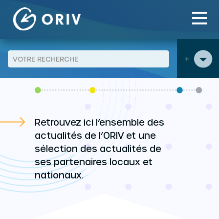
Aller au contenu
Panneau de gestion des cookies
Evenement agenda
page 2
>
>
+
ACTUALITÉS
Retrouvez ici l’ensemble des
actualités de l’ORIV et une
sélection des actualités de
ses partenaires locaux et
nationaux.