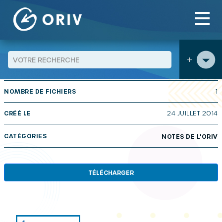
Panneau de gestion des cookies
Aller au contenu
publications
Communautés de communes et compétence
>
>
« Politique de la ville » / contrats ville
+
TAILLE
71 KB
NOMBRE DE FICHIERS
1
CRÉÉ LE
24 JUILLET 2014
CATÉGORIES
NOTES DE L'ORIV
TÉLÉCHARGER