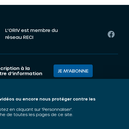
L’ORIV est membre du
réseau RECI
cription à la
JE M'ABONNE
ttre d’information
mes nous ?
Mentions légales
s vidéos ou encore nous protéger contre les
matiques
z en cliquant sur 'Personnaliser'.
he de toutes les pages de ce site.