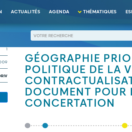
olitique de la ville et contractualisation : Document pour la concer
N
ACTUALITÉS
AGENDA
THÉMATIQUES
ES
1 KB
RETOUR
1
GÉOGRAPHIE PRIOR
2009
POLITIQUE DE LA V
ORIV
CONTRACTUALISAT
DOCUMENT POUR 
CONCERTATION