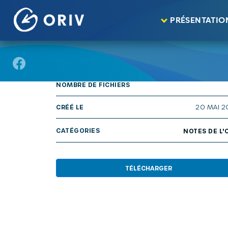
Panneau de gestion des cookies
Aller au contenu
publications
Géographie prioritaire de la p
>
>
PRÉSENTATIO
TAILLE
13
NOMBRE DE FICHIERS
CRÉÉ LE
20 MAI 
CATÉGORIES
NOTES DE L'
TÉLÉCHARGER