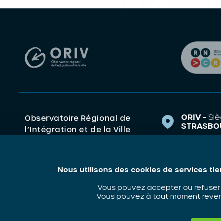
ORIV -
Siè
Observatoire Régional de
STRASBO
l’Intégration et de la Ville
1 Rue de 
(ORIV). Centre de ressources
67000 S
Grand Est Politique de la
ville, Intégration,
contact@o
Nous utilisons des cookies de services tie
Discrimination.
03 88 14 
Vous pouvez accepter ou refuser l
Vous pouvez à tout moment revenir