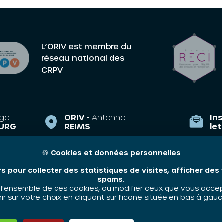
L’ORIV est membre du
réseau national des
CRPV
ge :
ORIV -
Antenne :
Ins
URG
REIMS
le
la Course,
43 Esplanade
TRASBOURG
Eisenhower
🍪
Cookies et données personnelles
Qui som
51100 REIMS
riv.fr
rs pour collecter des statistiques de visites, afficher de
Nos thé
e.arnoulet@oriv.fr
35 89
spams.
Contact
'ensemble de ces cookies, ou modifier ceux que vous accepte
06 48 58 83 63
 sur votre choix en cliquant sur l'icone située en bas à gauc