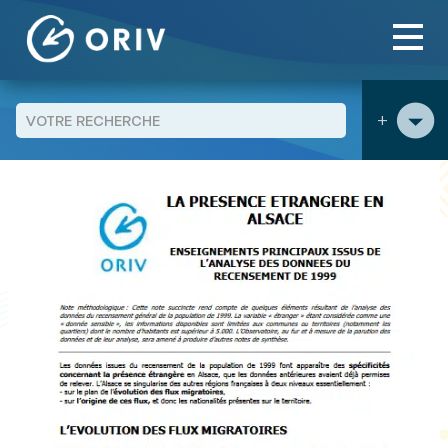
Panneau de gestion des cookies
Aller au contenu
publications
La présence étrangère Alsace :
>
>
Enseignements principaux issus de l’analyse des données du
recensement de 1999
+